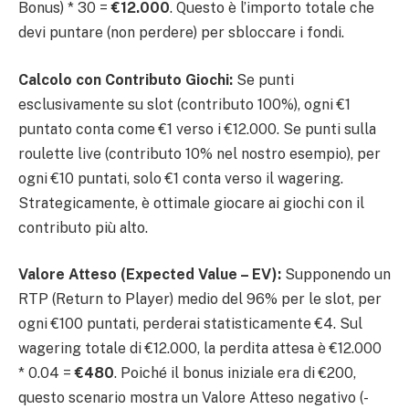
Bonus) * 30 =
€12.000
. Questo è l’importo totale che
devi puntare (non perdere) per sbloccare i fondi.
Calcolo con Contributo Giochi:
Se punti
esclusivamente su slot (contributo 100%), ogni €1
puntato conta come €1 verso i €12.000. Se punti sulla
roulette live (contributo 10% nel nostro esempio), per
ogni €10 puntati, solo €1 conta verso il wagering.
Strategicamente, è ottimale giocare ai giochi con il
contributo più alto.
Valore Atteso (Expected Value – EV):
Supponendo un
RTP (Return to Player) medio del 96% per le slot, per
ogni €100 puntati, perderai statisticamente €4. Sul
wagering totale di €12.000, la perdita attesa è €12.000
* 0.04 =
€480
. Poiché il bonus iniziale era di €200,
questo scenario mostra un Valore Atteso negativo (-