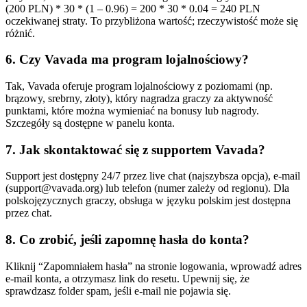
(200 PLN) * 30 * (1 – 0.96) = 200 * 30 * 0.04 = 240 PLN
oczekiwanej straty. To przybliżona wartość; rzeczywistość może się
różnić.
6. Czy Vavada ma program lojalnościowy?
Tak, Vavada oferuje program lojalnościowy z poziomami (np.
brązowy, srebrny, złoty), który nagradza graczy za aktywność
punktami, które można wymieniać na bonusy lub nagrody.
Szczegóły są dostępne w panelu konta.
7. Jak skontaktować się z supportem Vavada?
Support jest dostępny 24/7 przez live chat (najszybsza opcja), e-mail
(support@vavada.org) lub telefon (numer zależy od regionu). Dla
polskojęzycznych graczy, obsługa w języku polskim jest dostępna
przez chat.
8. Co zrobić, jeśli zapomnę hasła do konta?
Kliknij “Zapomniałem hasła” na stronie logowania, wprowadź adres
e-mail konta, a otrzymasz link do resetu. Upewnij się, że
sprawdzasz folder spam, jeśli e-mail nie pojawia się.