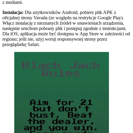
z mediami.
Instalacja:
Dla użytkowników Android, pobierz plik APK z
oficjalnej strony Vavada (ze względu na restrykcje Google Play).
Włącz instalację z nieznanych źródeł w ustawieniach urządzenia,
następnie uruchom pobrany plik i postępuj zgodnie z instrukcjami.
Dla iOS, aplikacja może być dostępna w App Store w zależności od
regionu; jeśli nie, użyj wersji responsywnej strony przez
przeglądarkę Safari.