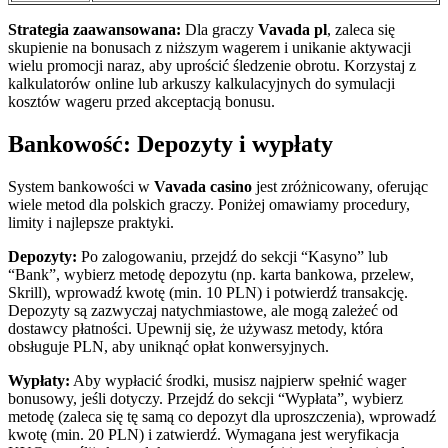
Strategia zaawansowana:
Dla graczy
Vavada pl
, zaleca się
skupienie na bonusach z niższym wagerem i unikanie aktywacji
wielu promocji naraz, aby uprościć śledzenie obrotu. Korzystaj z
kalkulatorów online lub arkuszy kalkulacyjnych do symulacji
kosztów wageru przed akceptacją bonusu.
Bankowość: Depozyty i wypłaty
System bankowości w
Vavada casino
jest zróżnicowany, oferując
wiele metod dla polskich graczy. Poniżej omawiamy procedury,
limity i najlepsze praktyki.
Depozyty:
Po zalogowaniu, przejdź do sekcji “Kasyno” lub
“Bank”, wybierz metodę depozytu (np. karta bankowa, przelew,
Skrill), wprowadź kwotę (min. 10 PLN) i potwierdź transakcję.
Depozyty są zazwyczaj natychmiastowe, ale mogą zależeć od
dostawcy płatności. Upewnij się, że używasz metody, która
obsługuje PLN, aby uniknąć opłat konwersyjnych.
Wypłaty:
Aby wypłacić środki, musisz najpierw spełnić wager
bonusowy, jeśli dotyczy. Przejdź do sekcji “Wypłata”, wybierz
metodę (zaleca się tę samą co depozyt dla uproszczenia), wprowadź
kwotę (min. 20 PLN) i zatwierdź. Wymagana jest weryfikacja