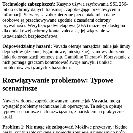
Technologie zabezpieczeń:
Kasyno używa szyfrowania SSL 256-
bit do ochrony danych transmisji, zapobiegając przechwyceniu
informacji. Serwery są zabezpieczone przed atakami, a dane
osobowe są przechowywane zgodnie z zasadami ochrony
prywatności. Weryfikacja dwuetapowa (2FA) może być dostępna
dla dodatkowej ochrony konta; zaleca się jej włączenie w
ustawieniach bezpieczeństwa.
Odpowiedzialny hazard:
Vavada oferuje narzędzia, takie jak limity
depozytów (dzienne, tygodniowe, miesięczne), samowykluczenie i
linki do organizacji pomocy (np. Gambling Therapy). Korzystanie z
nich pomaga graczom kontrolować swoje nawyki i unikać
problemów związanych z hazardem.
Rozwiązywanie problemów: Typowe
scenariusze
Nawet w dobrze zaprojektowanym kasynie jak
Vavada
, mogą
wystąpić problemy techniczne lub operacyjne. Ta sekcja opisuje
typowe scenariusze i ich rozwiązania, z naciskiem na praktyczne
kroki.
Problem 1: Nie mogę się zalogować.
Możliwe przyczyny: błędne
hasło, konto zablokowane z powodu zbyt wielu nieudanych prób,