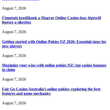
August 7, 2026
Útmutató kezdőknek a Magyar Online Casino-hoz: lépésről
lépésre a sikerhez
August 7, 2026
Getting started with Online Pokies NZ 2026: Essential steps for
new players
August 7, 2026
Maximize your wins with online pokies NZ: top casino bonuses
to claim
August 7, 2026
Fair Go Casino Australia’s online pokies: exploring the best
features and game mechanics
August 7, 2026