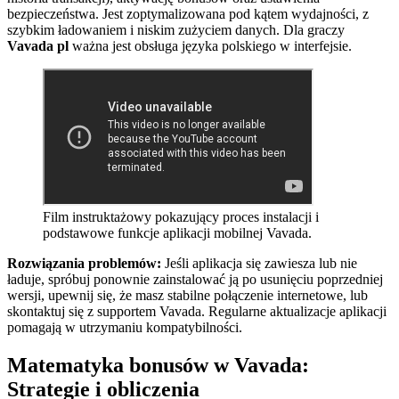
bezpieczeństwa. Jest zoptymalizowana pod kątem wydajności, z
szybkim ładowaniem i niskim zużyciem danych. Dla graczy
Vavada pl
ważna jest obsługa języka polskiego w interfejsie.
Film instruktażowy pokazujący proces instalacji i
podstawowe funkcje aplikacji mobilnej Vavada.
Rozwiązania problemów:
Jeśli aplikacja się zawiesza lub nie
ładuje, spróbuj ponownie zainstalować ją po usunięciu poprzedniej
wersji, upewnij się, że masz stabilne połączenie internetowe, lub
skontaktuj się z supportem Vavada. Regularne aktualizacje aplikacji
pomagają w utrzymaniu kompatybilności.
Matematyka bonusów w Vavada:
Strategie i obliczenia