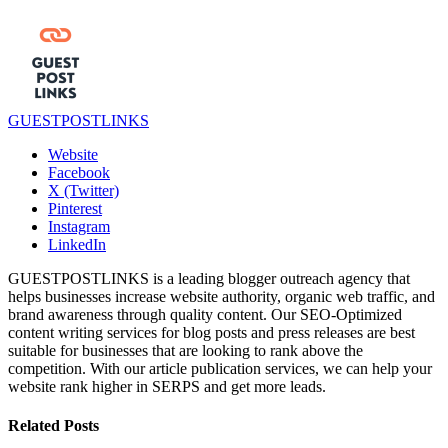
GUESTPOSTLINKS
Website
Facebook
X (Twitter)
Pinterest
Instagram
LinkedIn
GUESTPOSTLINKS is a leading blogger outreach agency that
helps businesses increase website authority, organic web traffic, and
brand awareness through quality content. Our SEO-Optimized
content writing services for blog posts and press releases are best
suitable for businesses that are looking to rank above the
competition. With our article publication services, we can help your
website rank higher in SERPS and get more leads.
Related
Posts