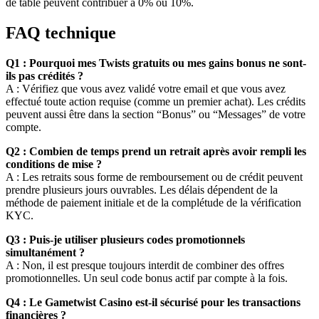
de table peuvent contribuer à 0% ou 10%.
FAQ technique
Q1 : Pourquoi mes Twists gratuits ou mes gains bonus ne sont-
ils pas crédités ?
A : Vérifiez que vous avez validé votre email et que vous avez
effectué toute action requise (comme un premier achat). Les crédits
peuvent aussi être dans la section “Bonus” ou “Messages” de votre
compte.
Q2 : Combien de temps prend un retrait après avoir rempli les
conditions de mise ?
A : Les retraits sous forme de remboursement ou de crédit peuvent
prendre plusieurs jours ouvrables. Les délais dépendent de la
méthode de paiement initiale et de la complétude de la vérification
KYC.
Q3 : Puis-je utiliser plusieurs codes promotionnels
simultanément ?
A : Non, il est presque toujours interdit de combiner des offres
promotionnelles. Un seul code bonus actif par compte à la fois.
Q4 : Le Gametwist Casino est-il sécurisé pour les transactions
financières ?