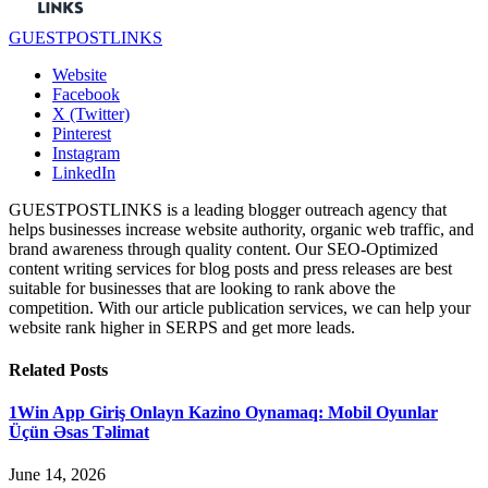
GUESTPOSTLINKS
Website
Facebook
X (Twitter)
Pinterest
Instagram
LinkedIn
GUESTPOSTLINKS is a leading blogger outreach agency that
helps businesses increase website authority, organic web traffic, and
brand awareness through quality content. Our SEO-Optimized
content writing services for blog posts and press releases are best
suitable for businesses that are looking to rank above the
competition. With our article publication services, we can help your
website rank higher in SERPS and get more leads.
Related
Posts
1Win App Giriş Onlayn Kazino Oynamaq: Mobil Oyunlar
Üçün Əsas Təlimat
June 14, 2026