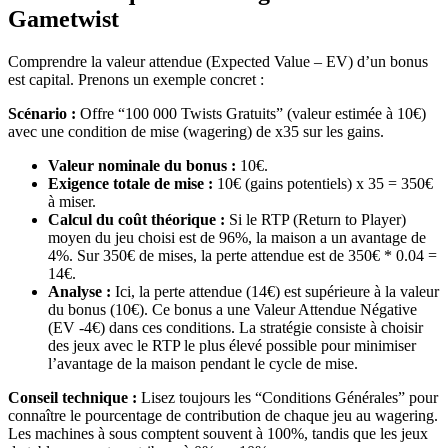
Gametwist
Comprendre la valeur attendue (Expected Value – EV) d’un bonus
est capital. Prenons un exemple concret :
Scénario :
Offre “100 000 Twists Gratuits” (valeur estimée à 10€)
avec une condition de mise (wagering) de x35 sur les gains.
Valeur nominale du bonus :
10€.
Exigence totale de mise :
10€ (gains potentiels) x 35 = 350€
à miser.
Calcul du coût théorique :
Si le RTP (Return to Player)
moyen du jeu choisi est de 96%, la maison a un avantage de
4%. Sur 350€ de mises, la perte attendue est de 350€ * 0.04 =
14€.
Analyse :
Ici, la perte attendue (14€) est supérieure à la valeur
du bonus (10€). Ce bonus a une Valeur Attendue Négative
(EV -4€) dans ces conditions. La stratégie consiste à choisir
des jeux avec le RTP le plus élevé possible pour minimiser
l’avantage de la maison pendant le cycle de mise.
Conseil technique :
Lisez toujours les “Conditions Générales” pour
connaître le pourcentage de contribution de chaque jeu au wagering.
Les machines à sous comptent souvent à 100%, tandis que les jeux