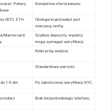
accarat, Pokery
Kompletna oferta kasyno.
ołowe
ty (BTC, ETH,
Obsługa kryptowalut jest
znaczącą cechą.
sa/Mastercard,
Szybkie depozyty, wypłaty
ty
mogą wymagać weryfikacji.
Niski próg wejścia.
Standardowa wartość.
 do 1-5 dni
Po zakończonej weryfikacji KYC.
)
formularz
Brak bezpośredniego telefonu.