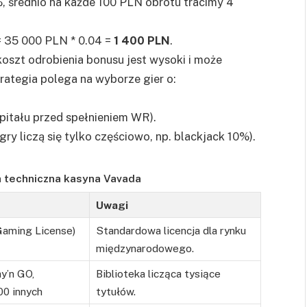
%, średnio na każde 100 PLN obrotu tracimy 4
 = 35 000 PLN * 0.04 =
1 400 PLN
.
koszt odrobienia bonusu jest wysoki i może
ategia polega na wyborze gier o:
apitału przed spełnieniem WR).
ry liczą się tylko częściowo, np. blackjack 10%).
a techniczna kasyna Vavada
Uwagi
aming License)
Standardowa licencja dla rynku
międzynarodowego.
y’n GO,
Biblioteka licząca tysiące
00 innych
tytułów.