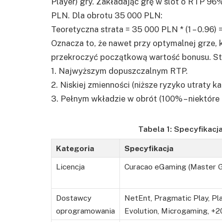
Player) gry. Zakładając grę w slot o RTP 96
PLN. Dla obrotu 35 000 PLN:
Teoretyczna strata = 35 000 PLN * (1 – 0.96)
Oznacza to, że nawet przy optymalnej grze, 
przekroczyć początkową wartość bonusu. Str
1. Najwyższym dopuszczalnym RTP.
2. Niskiej zmienności (niższe ryzyko utraty k
3. Pełnym wkładzie w obrót (100% – niektóre g
Tabela 1: Specyfikacj
Kategoria
Specyfikacja
Licencja
Curacao eGaming (Master G
Dostawcy
NetEnt, Pragmatic Play, Pla
oprogramowania
Evolution, Microgaming, +2