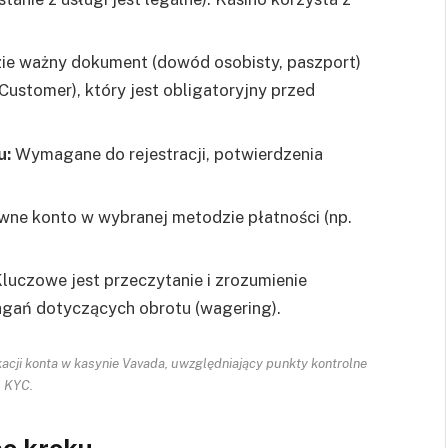
ie ważny dokument (dowód osobisty, paszport)
Customer), który jest obligatoryjny przed
u:
Wymagane do rejestracji, potwierdzenia
wne konto w wybranej metodzie płatności (np.
luczowe jest przeczytanie i zrozumienie
gań dotyczących obrotu (wagering).
kacji konta w kasynie Vavada, uwzględniający punkty kontrolne
KYC.
po kroku