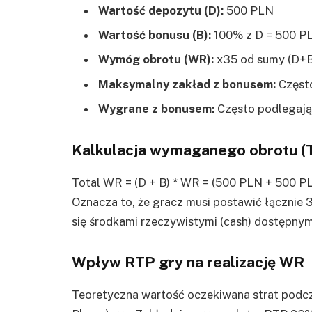
Wartość depozytu (D):
500 PLN
Wartość bonusu (B):
100% z D = 500 P
Wymóg obrotu (WR):
x35 od sumy (D+B
Maksymalny zakład z bonusem:
Często
Wygrane z bonusem:
Często podlegają
Kalkulacja wymaganego obrotu (
Total WR = (D + B) * WR = (500 PLN + 500 P
Oznacza to, że gracz musi postawić łącznie 
się środkami rzeczywistymi (cash) dostępnym
Wpływ RTP gry na realizację WR
Teoretyczna wartość oczekiwana strat podc