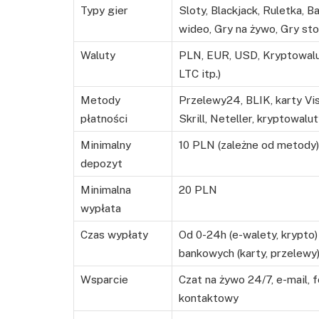
Typy gier
Sloty, Blackjack, Ruletka, B
wideo, Gry na żywo, Gry st
Waluty
PLN, EUR, USD, Kryptowalu
LTC itp.)
Metody
Przelewy24, BLIK, karty Vi
płatności
Skrill, Neteller, kryptowalu
Minimalny
10 PLN (zależne od metody)
depozyt
Minimalna
20 PLN
wypłata
Czas wypłaty
Od 0-24h (e-walety, krypto)
bankowych (karty, przelewy
Wsparcie
Czat na żywo 24/7, e-mail, 
kontaktowy