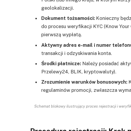
geolokalizacji.
Dokument tożsamości:
Konieczny będz
do procesu weryfikacji KYC (Know Your 
pierwszą wypłatą.
Aktywny adres e-mail i numer telefon
transakcji i odzyskiwania konta.
Środki płatnicze:
Należy posiadać akty
Przelewy24, BLIK, kryptowaluty).
Zrozumienie warunków bonusowych:
K
regulaminów promocji, zwłaszcza wyma
Schemat blokowy ilustrujący proces rejestracji i weryfi
Procedura rejestracji: Krok 