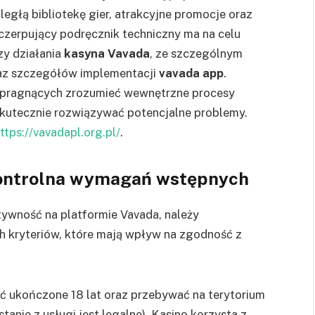
ległą bibliotekę gier, atrakcyjne promocje oraz
czerpujący podręcznik techniczny ma na celu
zy działania
kasyna Vavada
, ze szczególnym
az szczegółów implementacji
vavada app
.
 pragnących zrozumieć wewnętrzne procesy
skutecznie rozwiązywać potencjalne problemy.
ttps://vavadapl.org.pl/
.
kontrolna wymagań wstępnych
ywność na platformie Vavada, należy
 kryteriów, które mają wpływ na zgodność z
 ukończone 18 lat oraz przebywać na terytorium
tanie z usługi jest legalne). Kasino korzysta z